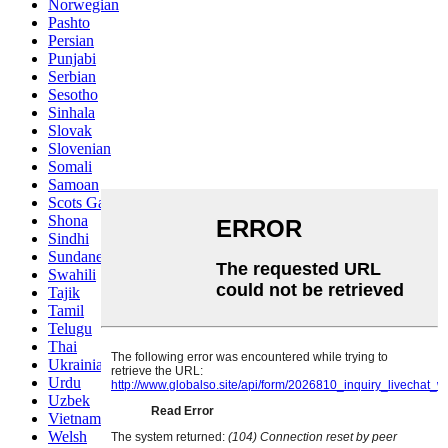
Norwegian
Pashto
Persian
Punjabi
Serbian
Sesotho
Sinhala
Slovak
Slovenian
Somali
Samoan
Scots Gaelic
Shona
Sindhi
Sundanese
Swahili
Tajik
Tamil
Telugu
Thai
Ukrainian
Urdu
Uzbek
Vietnamese
Welsh