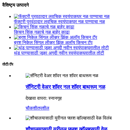
वैशिष्ट्य उत्पादने
फॅक्टरी पुरवठादार लवचिक स्वयंपाकघर नळ पाण्याचा नळ
किचन सिंक नळाचे नळ बाहेर काढा
ब्रश निकेल सिंगल लीव्हर झिंक अलॉय किचन टॅप
थंड पाण्यासाठी जूका अगदी नवीन स्वयंपाकघरातील तोटी
तोटी/टॅप
सॅनिटरी वेअर शॉवर नल शॉवर बाथरूम नळ
देखावा वापरा: स्नानगृह
चौकशी
तपशील
शौचालयासाठी युरीनल फ्लश व्हॉल्व्हसाठी वेळ