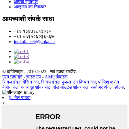
आमचा इतिहास
आम्हाला का निवडा?
आमच्याशी संपर्क साधा
+८६ १३६७६८१३०३०
+८६ ०५९५८६२३६५६७
jookafaucet@jooka.cn
© कॉपीराइट - 2010-2022 : सर्व हक्क राखीव.
गरम उत्पादने
-
साइट मॅप
-
AMP मोबाइल
सिंगल हँडल बेसिन नल
,
सिंगल हँडल पुल-डाउन किचन नल
,
पॉलिश क्रोम
बेसिन नल
,
स्नानगृह शॉवर सेट
,
वॉल माउंटेड शॉवर नल
,
स्क्वेअर अँगल व्हॉल्व्ह
,
ई - मेल पाठवा
x