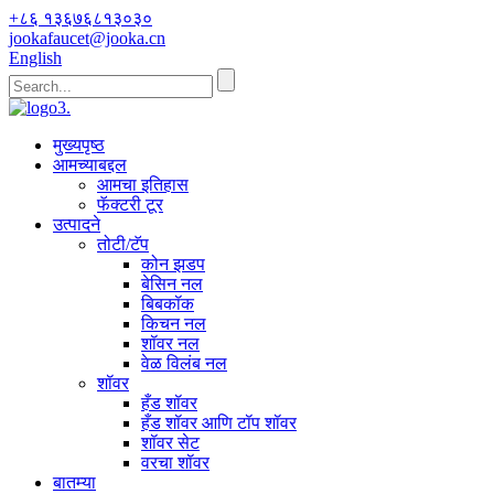
+८६ १३६७६८१३०३०
jookafaucet@jooka.cn
English
मुख्यपृष्ठ
आमच्याबद्दल
आमचा इतिहास
फॅक्टरी टूर
उत्पादने
तोटी/टॅप
कोन झडप
बेसिन नल
बिबकॉक
किचन नल
शॉवर नल
वेळ विलंब नल
शॉवर
हँड शॉवर
हँड शॉवर आणि टॉप शॉवर
शॉवर सेट
वरचा शॉवर
बातम्या