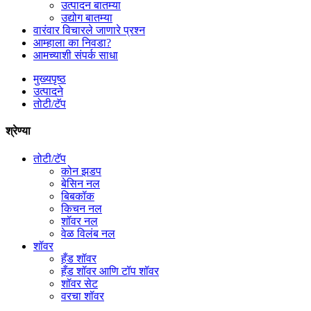
उत्पादन बातम्या
उद्योग बातम्या
वारंवार विचारले जाणारे प्रश्न
आम्हाला का निवडा?
आमच्याशी संपर्क साधा
मुख्यपृष्ठ
उत्पादने
तोटी/टॅप
श्रेण्या
तोटी/टॅप
कोन झडप
बेसिन नल
बिबकॉक
किचन नल
शॉवर नल
वेळ विलंब नल
शॉवर
हँड शॉवर
हँड शॉवर आणि टॉप शॉवर
शॉवर सेट
वरचा शॉवर